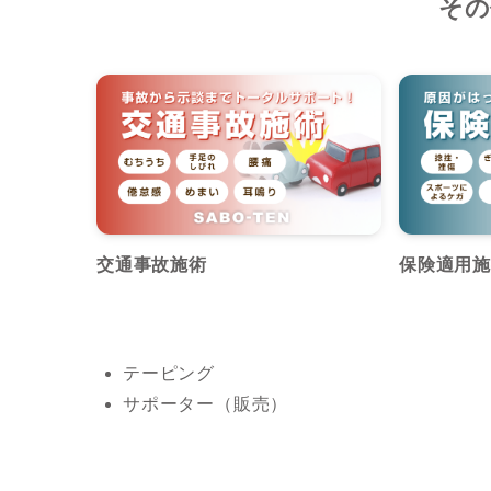
その
交通事故施術
保険適用施
テーピング
サポーター（販売）