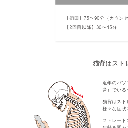
【初回】75〜90分（カウン
【2回目以降】30〜45分
猫背はスト
近年のパソ
背）でいる
猫背はスト
様々な症状
ストレート
年齢を問わ