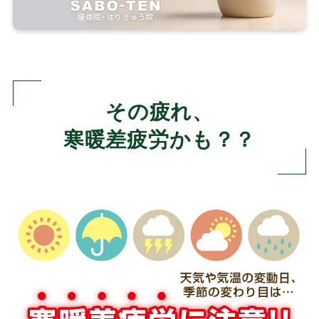
その疲れ、
寒暖差疲労かも？？